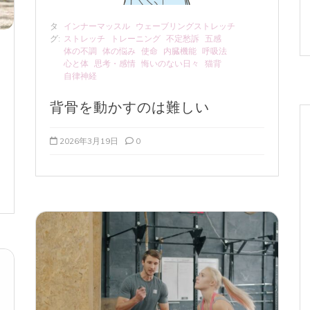
タ
インナーマッスル
ウェーブリングストレッチ
グ:
ストレッチ
トレーニング
不定愁訴
五感
体の不調
体の悩み
使命
内臓機能
呼吸法
心と体
思考・感情
悔いのない日々
猫背
自律神経
背骨を動かすのは難しい
2026年3月19日
0