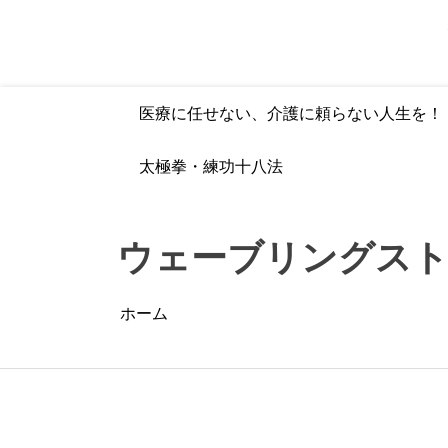
コ
ン
テ
ン
ツ
医療に任せない、介護に頼らない人生を！
へ
ス
キ
太極拳・練功十八法
ッ
プ
ウェーブリングス
ホーム