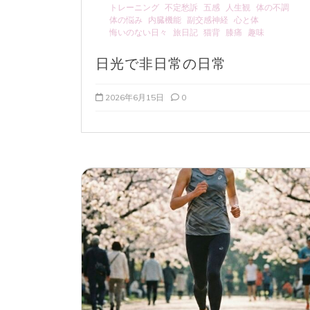
トレーニング
不定愁訴
五感
人生観
体の不調
体の悩み
内臓機能
副交感神経
心と体
悔いのない日々
旅日記
猫背
膝痛
趣味
日光で非日常の日常
2026年6月15日
0