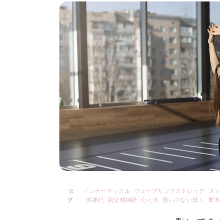
タ
インナーマッスル
ウェーブリングストレッチ
ス
グ:
体験記
副交感神経
心と体
悔いのない日々
東洋