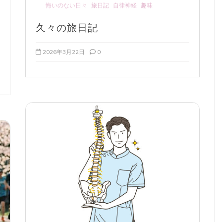
悔いのない日々
旅日記
自律神経
趣味
久々の旅日記
2026年3月22日
0