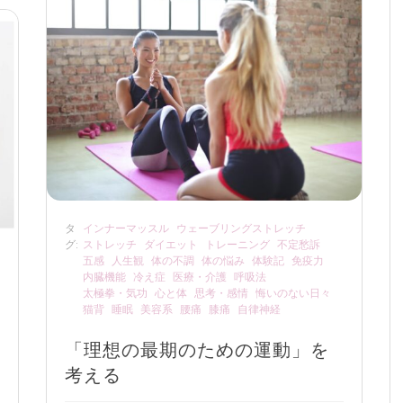
タ
インナーマッスル
ウェーブリングストレッチ
グ:
ストレッチ
ダイエット
トレーニング
不定愁訴
五感
人生観
体の不調
体の悩み
体験記
免疫力
内臓機能
冷え症
医療・介護
呼吸法
太極拳・気功
心と体
思考・感情
悔いのない日々
猫背
睡眠
美容系
腰痛
膝痛
自律神経
「理想の最期のための運動」を
考える