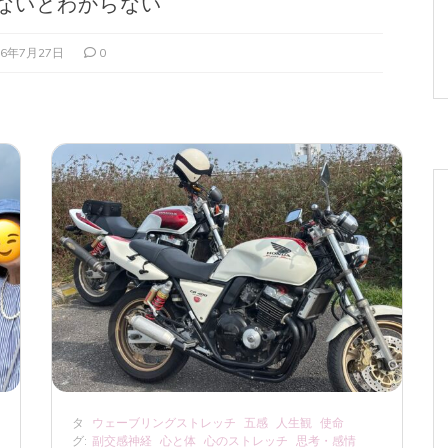
ないとわからない
26年7月27日
0
タ
ウェーブリングストレッチ
五感
人生観
使命
グ:
副交感神経
心と体
心のストレッチ
思考・感情