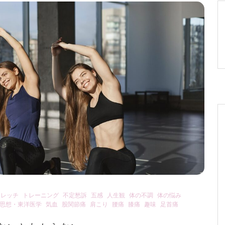
トレッチ
トレーニング
不定愁訴
五感
人生観
体の不調
体の悩み
思想・東洋医学
気血
股関節痛
肩こり
腰痛
膝痛
趣味
足首痛