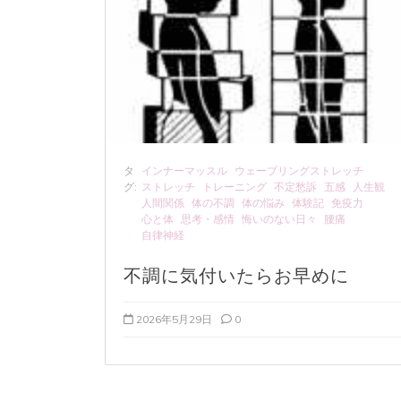
タ
インナーマッスル
ウェーブリングストレッチ
グ:
ストレッチ
トレーニング
不定愁訴
五感
人生観
人間関係
体の不調
体の悩み
体験記
免疫力
心と体
思考・感情
悔いのない日々
腰痛
自律神経
不調に気付いたらお早めに
2026年5月29日
0