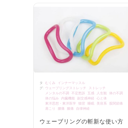
タ
むくみ
インナーマッスル
グ:
ウェーブリングストレッチ
ストレッチ
メンタルの不調
不定愁訴
五感
人生観
体の不調
体の悩み
内臓機能
副交感神経
心と体
東洋思想・東洋医学
猫背
睡眠
美容系
股関節痛
肩こり
腰痛
膝痛
自律神経
ウェーブリングの斬新な使い方