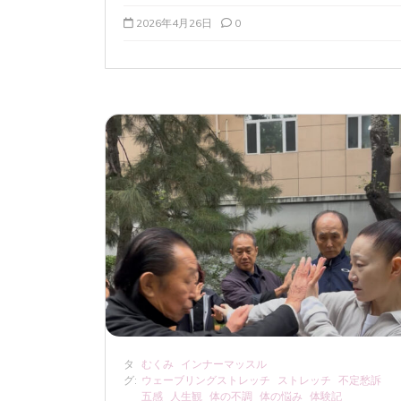
2026年4月26日
0
タ
むくみ
インナーマッスル
グ:
ウェーブリングストレッチ
ストレッチ
不定愁訴
五感
人生観
体の不調
体の悩み
体験記