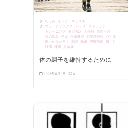
タ
むくみ
インナーマッスル
グ:
ウェーブリングストレッチ
ストレッチ
トレーニング
不定愁訴
人生観
体の不調
体の悩み
使命
内臓機能
副交感神経
心と体
悔いのない日々
猫背
睡眠
股関節痛
肩こり
腰痛
膝痛
足首痛
体の調子を維持するために
2026年6月4日
0