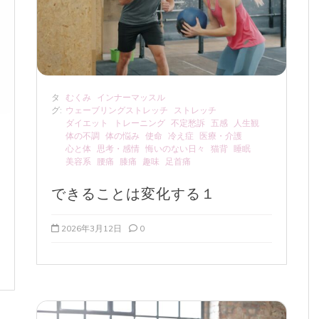
タ
むくみ
インナーマッスル
グ:
ウェーブリングストレッチ
ストレッチ
ダイエット
トレーニング
不定愁訴
五感
人生観
体の不調
体の悩み
使命
冷え症
医療・介護
心と体
思考・感情
悔いのない日々
猫背
睡眠
美容系
腰痛
膝痛
趣味
足首痛
できることは変化する１
2026年3月12日
0