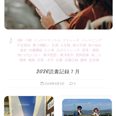
タ
X脚・O脚
インナーマッスル
ストレッチ
トレーニング
グ:
不定愁訴
乗り物酔い
五感
人生観
体の不調
体の悩み
使命
内臓機能
心と体
心のストレッチ
思考・感情
悔いのない日々
東洋思想・東洋医学
股関節痛
肩こり
腰痛
膝痛
言葉・文字
読書
読書記録
趣味
足首痛
2026読書記録７月
2026年8月3日
0