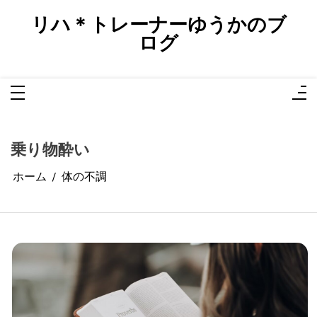
コ
ン
リハ＊トレーナーゆうかのブ
テ
ン
ログ
ツ
へ
ス
キ
ッ
プ
乗り物酔い
ホーム
体の不調