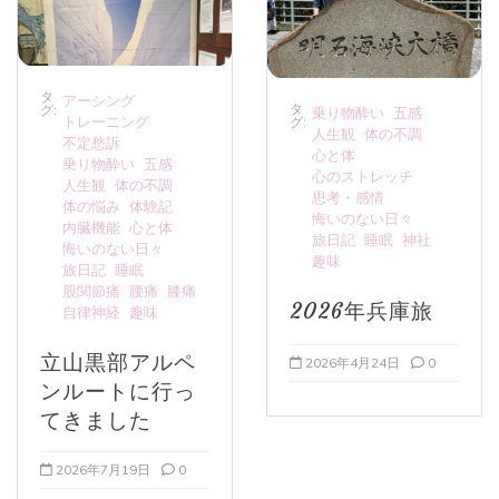
タ
アーシング
タ
グ:
乗り物酔い
五感
トレーニング
グ:
人生観
体の不調
不定愁訴
心と体
乗り物酔い
五感
心のストレッチ
人生観
体の不調
思考・感情
体の悩み
体験記
悔いのない日々
内臓機能
心と体
旅日記
睡眠
神社
悔いのない日々
趣味
旅日記
睡眠
股関節痛
腰痛
膝痛
2026年兵庫旅
自律神経
趣味
立山黒部アルペ
2026年4月24日
0
ンルートに行っ
てきました
2026年7月19日
0