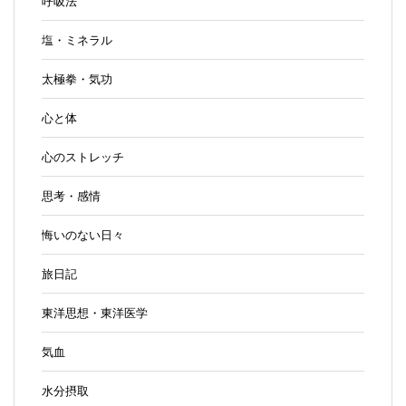
呼吸法
塩・ミネラル
太極拳・気功
心と体
心のストレッチ
思考・感情
悔いのない日々
旅日記
東洋思想・東洋医学
気血
水分摂取