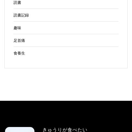
読書
読書記録
趣味
足首痛
食養生
きゅうりが食べたい