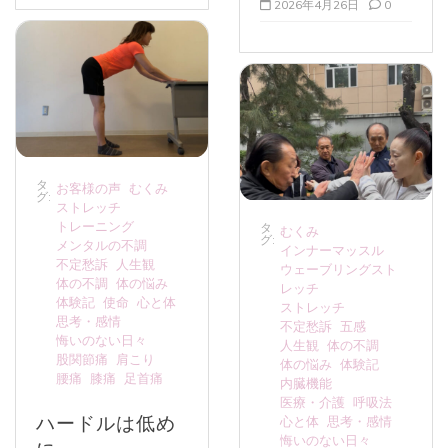
2026年4月26日
0
タ
お客様の声
むくみ
グ:
ストレッチ
トレーニング
タ
むくみ
グ:
メンタルの不調
インナーマッスル
不定愁訴
人生観
ウェーブリングスト
体の不調
体の悩み
レッチ
体験記
使命
心と体
ストレッチ
思考・感情
不定愁訴
五感
悔いのない日々
人生観
体の不調
股関節痛
肩こり
体の悩み
体験記
腰痛
膝痛
足首痛
内臓機能
医療・介護
呼吸法
ハードルは低め
心と体
思考・感情
悔いのない日々