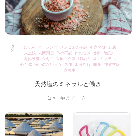
タ
むくみ
アーシング
メンタルの不調
不定愁訴
五感
グ:
人生観
人間関係
体の不調
体の悩み
使命
免疫力
内臓機能
冷え症
医療・介護
呼吸法
塩・ミネラル
心と体
悔いのない日々
気血
水分摂取
睡眠
自律神経
食養生
天然塩のミネラルと働き
2026年8月1日
0