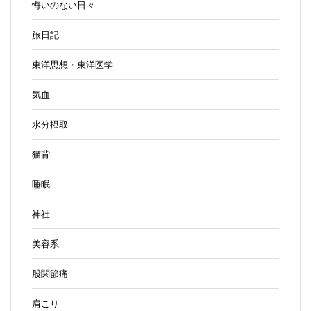
悔いのない日々
旅日記
東洋思想・東洋医学
気血
水分摂取
猫背
睡眠
神社
美容系
股関節痛
肩こり