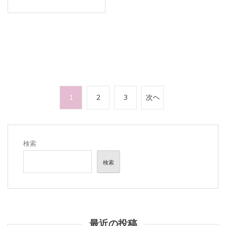
投
1
2
3
次ヘ
稿
の
ペ
検索
ー
検索
ジ
送
り
最近の投稿