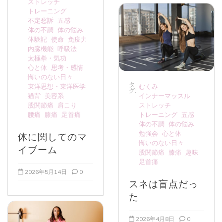
ストレッチ
トレーニング
不定愁訴
五感
体の不調
体の悩み
体験記
使命
免疫力
内臓機能
呼吸法
太極拳・気功
心と体
思考・感情
悔いのない日々
タ
東洋思想・東洋医学
むくみ
グ:
猫背
美容系
インナーマッスル
股関節痛
肩こり
ストレッチ
腰痛
膝痛
足首痛
トレーニング
五感
体の不調
体の悩み
勉強会
心と体
体に関してのマ
悔いのない日々
イブーム
股関節痛
膝痛
趣味
足首痛
2026年5月14日
0
スネは盲点だっ
た
2026年4月8日
0