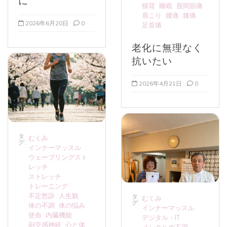
に
猫背
睡眠
股関節痛
肩こり
腰痛
膝痛
2026年6月20日
0
足首痛
老化に無理なく
抗いたい
2026年4月21日
0
タ
むくみ
グ:
インナーマッスル
ウェーブリングスト
レッチ
ストレッチ
トレーニング
不定愁訴
人生観
タ
むくみ
グ:
体の不調
体の悩み
インナーマッスル
使命
内臓機能
デジタル・IT
副交感神経
心と体