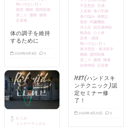
メンタルの不調
悔いのない日々
不定愁訴
五感
猫背
睡眠
股関節痛
人生観
体の不調
肩こり
腰痛
膝痛
体の悩み
体験記
足首痛
使命
内臓機能
冷え症
副交感神経
体の調子を維持
勉強会
心と体
思考・感情
するために
悔いのない日々
東洋思想・東洋医学
2026年6月4日
0
睡眠
股関節痛
肩こり
腰痛
膝痛
自律神経
足首痛
HST(ハンドスキ
ンテクニック)認
定セミナー修
了！
2026年4月20日
0
タ
むくみ
グ:
インナーマッスル