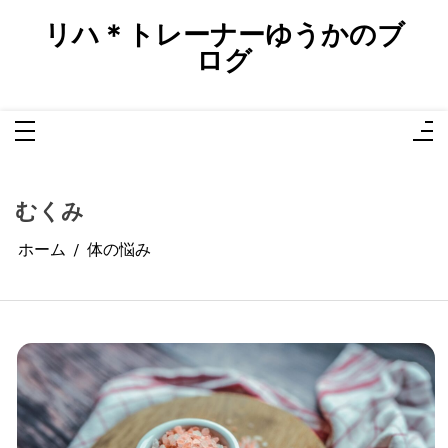
コ
ン
リハ＊トレーナーゆうかのブ
テ
ン
ログ
ツ
へ
ス
キ
ッ
プ
むくみ
ホーム
体の悩み