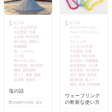
タ
タ
むくみ
むくみ
グ:
グ:
メンタルの不調
インナーマッスル
不定愁訴
五感
ウェーブリングスト
人生観
体の不調
レッチ
体の悩み
体験記
ストレッチ
内臓機能
メンタルの不調
塩・ミネラル
不定愁訴
五感
心と体
人生観
体の不調
悔いのない日々
体の悩み
内臓機能
東洋思想・東洋医学
副交感神経
心と体
睡眠
股関節痛
東洋思想・東洋医学
肩こり
腰痛
膝痛
猫背
睡眠
美容系
足首痛
食養生
股関節痛
肩こり
腰痛
膝痛
自律神経
塩の話
ウェーブリング
の斬新な使い方
2026年7月30日
0