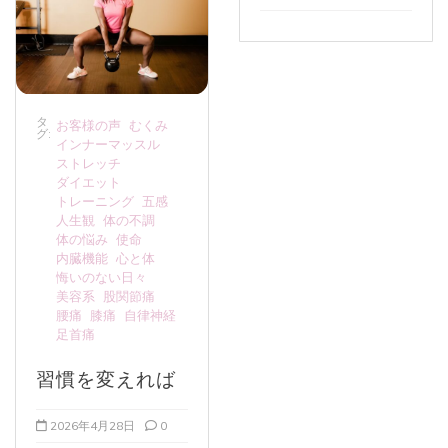
タ
お客様の声
むくみ
グ:
インナーマッスル
ストレッチ
ダイエット
トレーニング
五感
人生観
体の不調
体の悩み
使命
内臓機能
心と体
悔いのない日々
美容系
股関節痛
腰痛
膝痛
自律神経
足首痛
習慣を変えれば
2026年4月28日
0