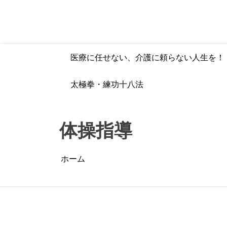
コ
ン
テ
ン
ツ
医療に任せない、介護に頼らない人生を！
へ
ス
キ
太極拳・練功十八法
ッ
プ
体操指導
ホーム