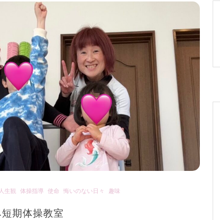
人生観
体操指導
使命
悔いのない日々
趣味
み短期体操教室