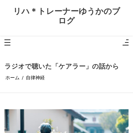
コ
ン
リハ＊トレーナーゆうかのブ
テ
ン
ログ
ツ
へ
ス
キ
ッ
プ
ラジオで聴いた「ケアラー」の話から
ホーム
自律神経