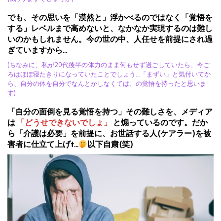
でも、その思いを「漠然と」浮かべるのではなく「覚悟を
する」レベルまで高めないと、なかなか実現するのは難し
いのかもしれません。今の世の中、人任せを前提にされ過
ぎていますから…
(ちなみに、私が20代後半の体力のまま何もせず過ごしていたら、今ご
ろはほぼ寝たきりになっていたことでしょう…「まずい」と気付いてか
ら、自分の体を自分でなんとかしなくては、の覚悟を持ったと思いま
す)
「自分の面倒を見る覚悟を持つ」その難しさを、メディア
は
「どうせできないでしょ」
と煽っているのです。だか
ら「介護は必要」を前提に、お世話する人(ケアラー)を被
害者に仕立て上げt…
以下自粛(笑)