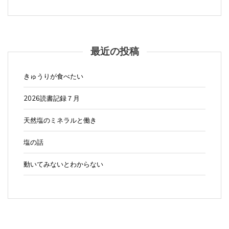
ゲ
ー
シ
ョ
最近の投稿
ン
きゅうりが食べたい
2026読書記録７月
天然塩のミネラルと働き
塩の話
動いてみないとわからない