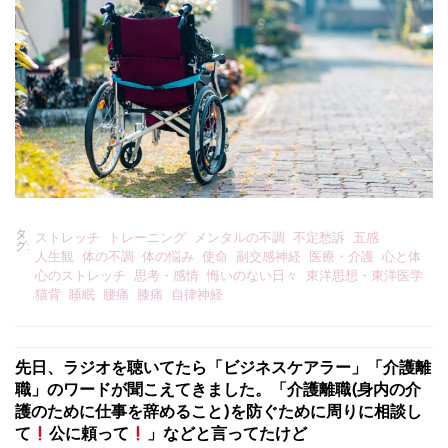
タ
ストレッチ
トレーニング
メンタルの不調
不定愁訴
五感
グ:
人生観
体の不調
体の悩み
使命
副交感神経
医療・介護
心と体
心のストレッチ
思考・感情
悔いのない日々
東洋思想・東洋医学
猫背
睡眠
腰痛
膝痛
自律神経
先日、ラジオを聴いてたら「ビジネスケアラー」「介護離
職」のワードが聞こえてきました。「介護離職(身内の介
護のために仕事を辞めること)を防ぐために周りに相談し
て
公に頼って
」などと言ってたけど