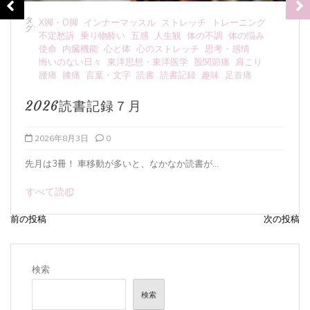
タ
むくみ
アーシング
メンタルの不調
不定愁訴
五感
グ:
人生観
人間関係
体の不調
体の悩み
使命
免疫力
内臓機能
冷え症
医療・介護
呼吸法
塩・ミネラル
心と体
悔いのない日々
気血
水分摂取
睡眠
自律神経
食養生
天然塩のミネラルと働き
2026年8月1日
0
海水塩(天然塩)と人間の体液のミネラルバラン...
すべて読む
前の投稿
次の投稿
投
稿
ナ
検索
ビ
検索