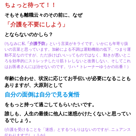
ちょっと待って！！
そもそも離職云々のその前に、なぜ
「介護を不要にしよう」
とならないのかしら？
(ちなみに私
「介護予防」
という言菜がキライです。いかにも年寄り扱
いの言菜と思っています。加齢による不調は運動機能の低下、つまり運
動不足なのですが、ただ歩けばいいってものではなく、動きが悪いとこ
ろを効率的にストレッチしたり筋トレしないと改善しない、そしてこれ
はお医者さんには治せないのです。リハ＊トレーナーゆうかの出番！）
年齢に合わせ、状況に応じてお手伝いが必要になることも
ありますが、大原則として
自分の面倒は自分で見る覚悟
をもっと持って過ごしてもらいたいです。
誰しも、人生の最後に他人に迷惑かけたくないと思ってい
るでしょう。
(介護を受けることを「迷惑」とするつもりはないのですが…ニュアンス
伝わりますでしょうか)