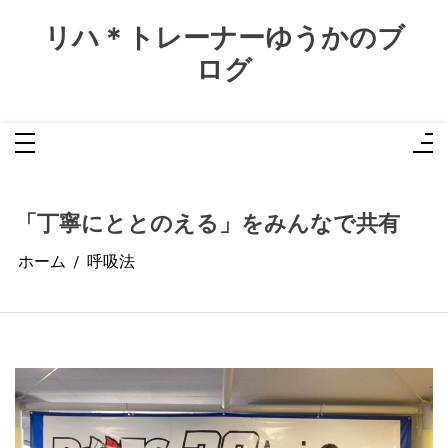
コ
ン
リハ＊トレーナーゆうかのブ
テ
ン
ログ
ツ
へ
ス
キ
ッ
プ
「丁寧にととのえる」をみんなで共有
ホーム
呼吸法