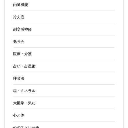
内臓機能
冷え症
副交感神経
勉強会
医療・介護
占い・占星術
呼吸法
塩・ミネラル
太極拳・気功
心と体
心のストレッチ