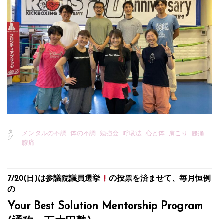
タ
メンタルの不調
体の不調
勉強会
呼吸法
心と体
肩こり
腰痛
グ:
膝痛
7/20(日)は参議院議員選挙
の投票を済ませて、毎月恒例
の
Your Best Solution Mentorship Program