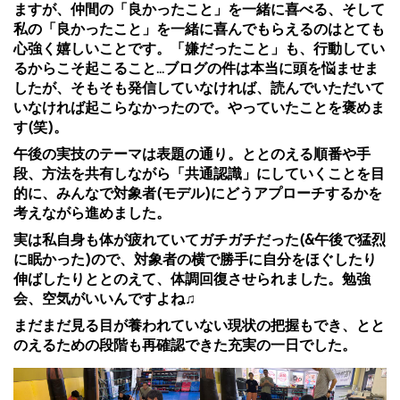
ますが、仲間の「良かったこと」を一緒に喜べる、そして
私の「良かったこと」を一緒に喜んでもらえるのはとても
心強く嬉しいことです。「嫌だったこと」も、行動してい
るからこそ起こること…ブログの件は本当に頭を悩ませま
したが、そもそも発信していなければ、読んでいただいて
いなければ起こらなかったので。やっていたことを褒めま
す(笑)。
午後の実技のテーマは表題の通り。ととのえる順番や手
段、方法を共有しながら「共通認識」にしていくことを目
的に、みんなで対象者(モデル)にどうアプローチするかを
考えながら進めました。
実は私自身も体が疲れていてガチガチだった(&午後で猛烈
に眠かった)ので、対象者の横で勝手に自分をほぐしたり
伸ばしたりととのえて、体調回復させられました。勉強
会、空気がいいんですよね♫
まだまだ見る目が養われていない現状の把握もでき、とと
のえるための段階も再確認できた充実の一日でした。