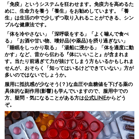
「免疫」というシステムを狂わせます。免疫力を高めるた
めに、生命力を養う「養生」をお勧めしています。「養
生」は生活の中で少しずつ取り入れることができる、シン
プルな健康法です。
「体を冷やさない」「深呼吸をする」「よく噛んで食べ
る」「お酒や甘い物、嗜好品(や薬品)を摂り過ぎない」
「睡眠をしっかり取る」「湯船に浸かる」「体を適度に動
かす」など、昔から伝わる『体にいいこと』が含まれま
す。当たり前過ぎて力が抜けてしまう方もいるかもしれま
せんが、おそらく「知ってはいるけどできていない」方が
多いのではないでしょうか。
服用に抵抗感が少なそう(？)な血圧や血糖値を下げる薬の
具体的な副作用(影響)も学んでいますので、服用中での
方、疑問・気になることがある方は
公式LINE
からどう
ぞ。