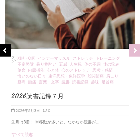
タ
ッチ
トレーニング
むくみ
アーシング
メンタルの不調
グ:
の不調
体の悩み
人生観
人間関係
体の不調
体の悩み
チ
思考・感情
内臓機能
冷え症
医療・介護
呼吸法
股関節痛
肩こり
心と体
悔いのない日々
気血
水分摂
趣味
足首痛
食養生
天然塩のミネラルと働き
2026年8月1日
0
...
海水塩(天然塩)と人間の体液のミネラルバラン
すべて読む