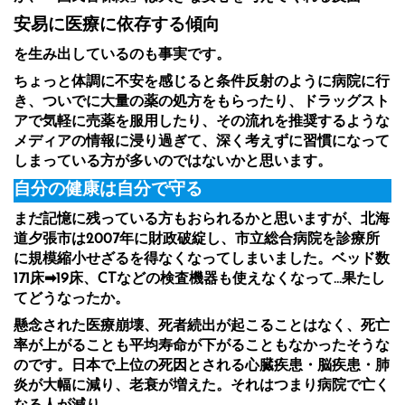
安易に医療に依存する傾向
を生み出しているのも事実です。
ちょっと体調に不安を感じると条件反射のように病院に行
き、ついでに大量の薬の処方をもらったり、ドラッグスト
アで気軽に売薬を服用したり、その流れを推奨するような
メディアの情報に浸り過ぎて、深く考えずに習慣になって
しまっている方が多いのではないかと思います。
自分の健康は自分で守る
まだ記憶に残っている方もおられるかと思いますが、北海
道夕張市は2007年に財政破綻し、市立総合病院を診療所
に規模縮小せざるを得なくなってしまいました。ベッド数
171床➡︎19床、CTなどの検査機器も使えなくなって…果たし
てどうなったか。
懸念された医療崩壊、死者続出が起こることはなく、死亡
率が上がることも平均寿命が下がることもなかったそうな
のです。日本で上位の死因とされる心臓疾患・脳疾患・肺
炎が大幅に減り、老衰が増えた。それはつまり病院で亡く