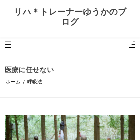
コ
ン
リハ＊トレーナーゆうかのブ
テ
ン
ログ
ツ
へ
ス
キ
ッ
プ
医療に任せない
ホーム
呼吸法