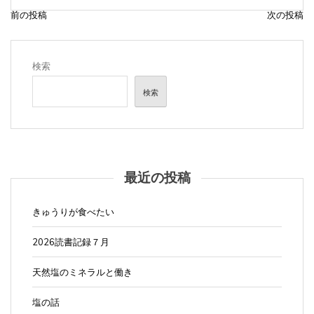
前の投稿
次の投稿
投
稿
ナ
検索
ビ
検索
ゲ
ー
シ
ョ
最近の投稿
ン
きゅうりが食べたい
2026読書記録７月
天然塩のミネラルと働き
塩の話