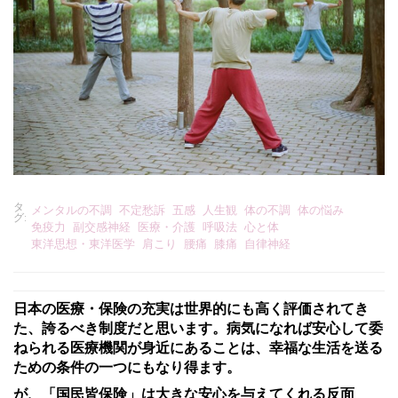
タ
メンタルの不調
不定愁訴
五感
人生観
体の不調
体の悩み
グ:
免疫力
副交感神経
医療・介護
呼吸法
心と体
東洋思想・東洋医学
肩こり
腰痛
膝痛
自律神経
日本の医療・保険の充実は世界的にも高く評価されてき
た、誇るべき制度だと思います。病気になれば安心して委
ねられる医療機関が身近にあることは、幸福な生活を送る
ための条件の一つにもなり得ます。
が、「国民皆保険」は大きな安心を与えてくれる反面