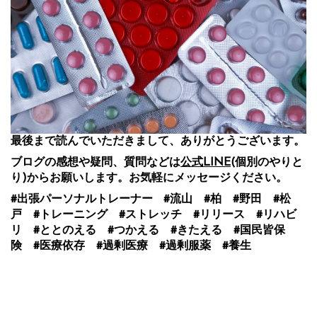
最後まで読んでいただきまして、ありがとうございます。
ブログの感想や疑問、質問などは
公式LINE
(個別のやりと
り)からお願いします。お気軽にメッセージください。
#出張パーソナルトレーナー #流山 #柏 #野田 #松
戸 #トレーニング #ストレッチ #リリース #リハビ
リ #ととのえる #つかえる #きたえる #国民皆保
険 #医療依存 #過剰医療 #過剰服薬 #養生