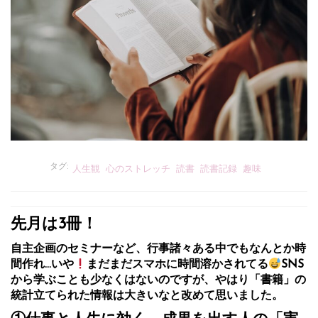
タグ:
人生観
心のストレッチ
読書
読書記録
趣味
先月は3冊！
自主企画のセミナーなど、行事諸々ある中でもなんとか時
間作れ…いや
まだまだスマホに時間溶かされてる
SNS
から学ぶことも少なくはないのですが、やはり「書籍」の
統計立てられた情報は大きいなと改めて思いました。