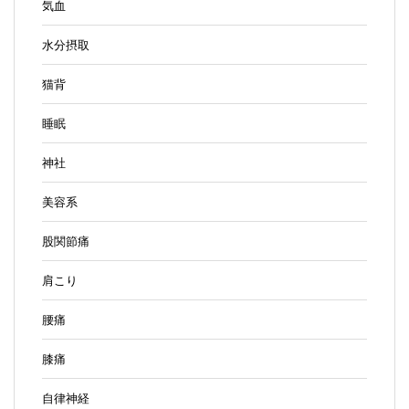
気血
水分摂取
猫背
睡眠
神社
美容系
股関節痛
肩こり
腰痛
膝痛
自律神経