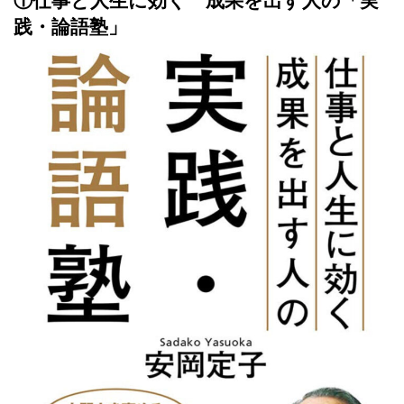
①仕事と人生に効く 成果を出す人の「実
践・論語塾」