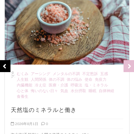
タ
むくみ
メンタルの不調
不定愁訴
五感
人生観
体の不調
グ:
体の悩み
体験記
内臓機能
塩・ミネラル
心と体
悔いのない日々
東洋思想・東洋医学
睡眠
股関節痛
肩こり
腰痛
膝痛
足首痛
食養生
塩の話
2026年7月30日
0
この記事に限りませんが、当ブログの専門分野外...