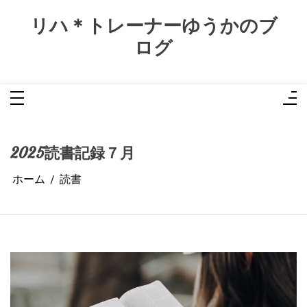
コ
ン
リハ＊トレーナーゆうかのブ
テ
ン
ログ
ツ
へ
ス
キ
ッ
プ
2025読書記録７月
ホーム
読書