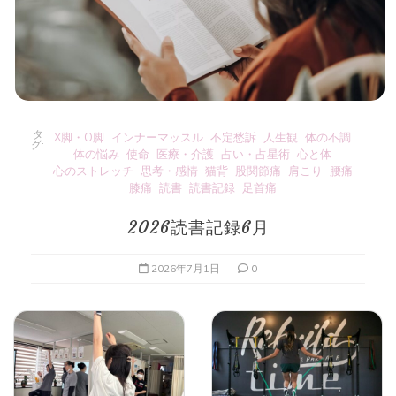
タ
X脚・O脚
インナーマッスル
不定愁訴
人生観
体の不調
グ:
体の悩み
使命
医療・介護
占い・占星術
心と体
心のストレッチ
思考・感情
猫背
股関節痛
肩こり
腰痛
膝痛
読書
読書記録
足首痛
2026読書記録6月
2026年7月1日
0