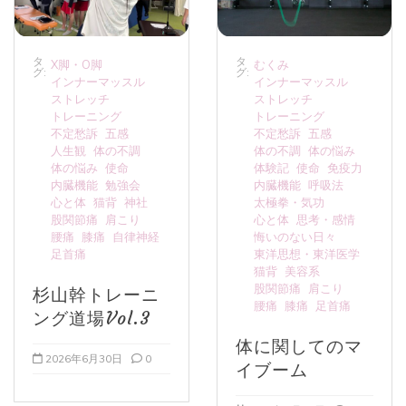
タ
タ
X脚・O脚
むくみ
グ:
グ:
インナーマッスル
インナーマッスル
ストレッチ
ストレッチ
トレーニング
トレーニング
不定愁訴
五感
不定愁訴
五感
人生観
体の不調
体の不調
体の悩み
体の悩み
使命
体験記
使命
免疫力
内臓機能
勉強会
内臓機能
呼吸法
心と体
猫背
神社
太極拳・気功
股関節痛
肩こり
心と体
思考・感情
腰痛
膝痛
自律神経
悔いのない日々
足首痛
東洋思想・東洋医学
猫背
美容系
股関節痛
肩こり
杉山幹トレーニ
腰痛
膝痛
足首痛
ング道場Vol.3
体に関してのマ
2026年6月30日
0
イブーム