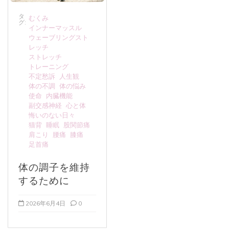
タ
むくみ
グ:
インナーマッスル
ウェーブリングスト
レッチ
ストレッチ
トレーニング
不定愁訴
人生観
体の不調
体の悩み
使命
内臓機能
副交感神経
心と体
悔いのない日々
猫背
睡眠
股関節痛
肩こり
腰痛
膝痛
足首痛
体の調子を維持
するために
2026年6月4日
0