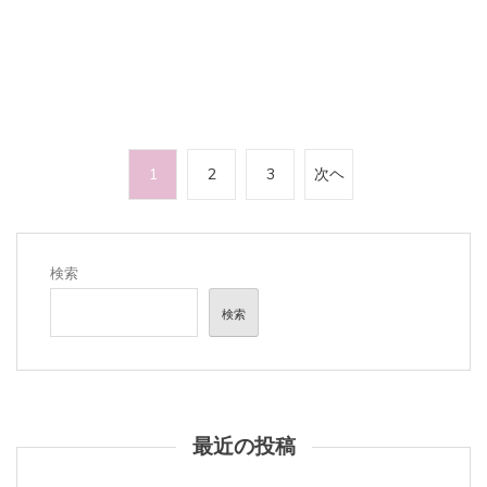
投
1
2
3
次ヘ
稿
の
ペ
検索
ー
検索
ジ
送
り
最近の投稿