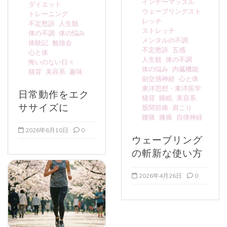
インナーマッスル
ダイエット
ウェーブリングスト
トレーニング
レッチ
不定愁訴
人生観
ストレッチ
体の不調
体の悩み
メンタルの不調
体験記
勉強会
不定愁訴
五感
心と体
人生観
体の不調
悔いのない日々
体の悩み
内臓機能
猫背
美容系
趣味
副交感神経
心と体
東洋思想・東洋医学
日常動作をエク
猫背
睡眠
美容系
ササイズに
股関節痛
肩こり
腰痛
膝痛
自律神経
2026年6月10日
0
ウェーブリング
の斬新な使い方
2026年4月26日
0