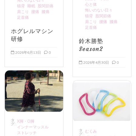
悔いのない日々
心と体
猫背
睡眠
股関節痛
悔いのない日々
肩こり
腰痛
膝痛
猫背
股関節痛
足首痛
肩こり
腰痛
膝痛
足首痛
ホグレルマシン
研修
鈴木勝塾
Season2
2026年6月13日
0
2026年4月30日
0
タ
X脚・O脚
グ:
インナーマッスル
タ
むくみ
ストレッチ
グ: