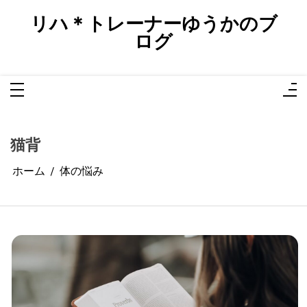
コ
ン
リハ＊トレーナーゆうかのブ
テ
ン
ログ
ツ
へ
ス
キ
ッ
プ
猫背
ホーム
体の悩み