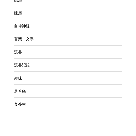
膝痛
自律神経
言葉・文字
読書
読書記録
趣味
足首痛
食養生