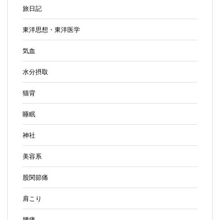
旅日記
東洋思想・東洋医学
気血
水分摂取
猫背
睡眠
神社
美容系
股関節痛
肩こり
腰痛