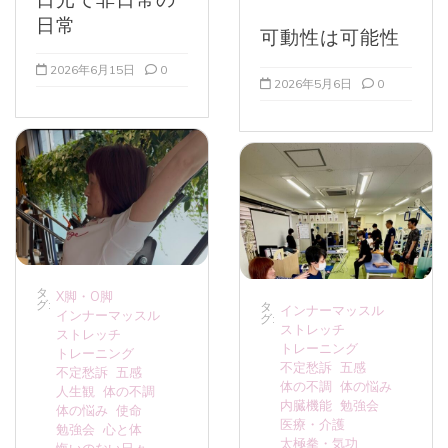
日常
可動性は可能性
2026年6月15日
0
2026年5月6日
0
タ
X脚・O脚
グ:
タ
インナーマッスル
インナーマッスル
グ:
ストレッチ
ストレッチ
トレーニング
トレーニング
不定愁訴
五感
不定愁訴
五感
体の不調
体の悩み
人生観
体の不調
内臓機能
勉強会
体の悩み
使命
医療・介護
勉強会
心と体
太極拳・気功