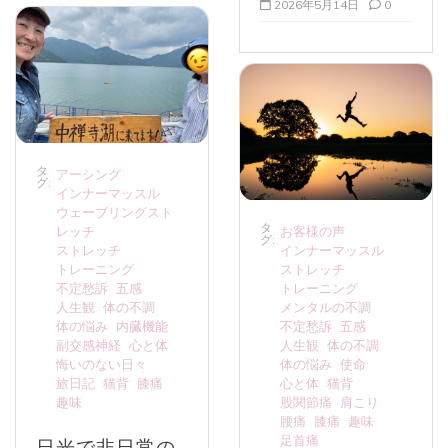
2026年5月14日
0
タ
アーシング
グ:
インナーマッスル
ウェーブリングスト
タ
レッチ
お客様の声
グ:
ストレッチ
インナーマッスル
トレーニング
ストレッチ
不定愁訴
五感
トレーニング
人生観
体の不調
メンタルの不調
体の悩み
内臓機能
不定愁訴
五感
副交感神経
心と体
人生観
体の不調
悔いのない日々
体の悩み
使命
旅日記
猫背
膝痛
心と体
猫背
趣味
股関節痛
肩こり
腰痛
膝痛
趣味
足首痛
日光で非日常の