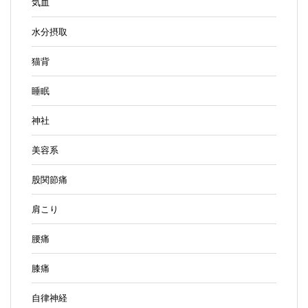
気血
水分摂取
猫背
睡眠
神社
美容系
股関節痛
肩こり
腰痛
膝痛
自律神経