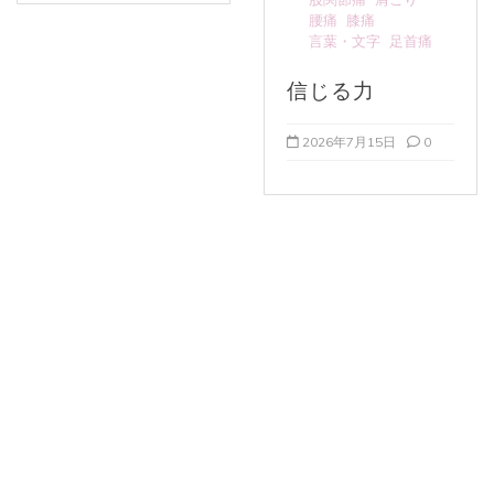
腰痛
膝痛
言葉・文字
足首痛
信じる力
2026年7月15日
0