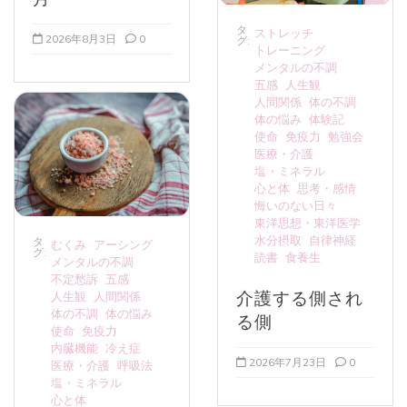
タ
ストレッチ
2026年8月3日
0
グ:
トレーニング
メンタルの不調
五感
人生観
人間関係
体の不調
体の悩み
体験記
使命
免疫力
勉強会
医療・介護
塩・ミネラル
心と体
思考・感情
悔いのない日々
東洋思想・東洋医学
水分摂取
自律神経
タ
むくみ
アーシング
グ:
読書
食養生
メンタルの不調
不定愁訴
五感
介護する側され
人生観
人間関係
体の不調
体の悩み
る側
使命
免疫力
内臓機能
冷え症
2026年7月23日
0
医療・介護
呼吸法
塩・ミネラル
心と体