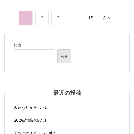
投
1
2
3
…
15
次ヘ
稿
の
ペ
検索
ー
検索
ジ
送
り
最近の投稿
きゅうりが食べたい
2026読書記録７月
天然塩のミネラルと働き