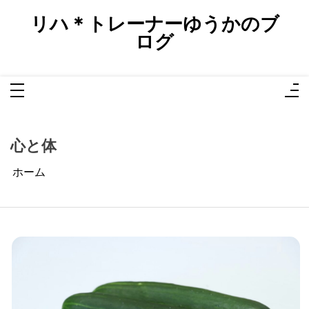
コ
ン
リハ＊トレーナーゆうかのブ
テ
ン
ログ
ツ
へ
ス
キ
ッ
プ
心と体
ホーム