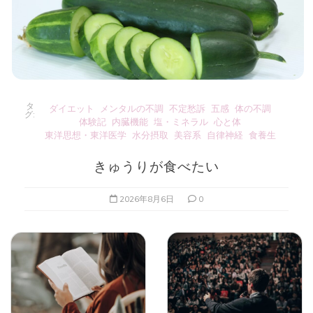
タ
ダイエット
メンタルの不調
不定愁訴
五感
体の不調
グ:
体験記
内臓機能
塩・ミネラル
心と体
東洋思想・東洋医学
水分摂取
美容系
自律神経
食養生
きゅうりが食べたい
2026年8月6日
0