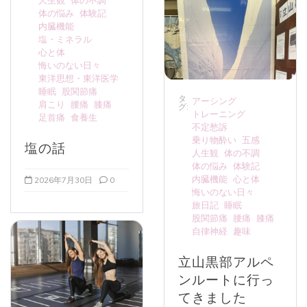
人生観
体の不調
体の悩み
体験記
内臓機能
塩・ミネラル
心と体
悔いのない日々
東洋思想・東洋医学
睡眠
股関節痛
タ
アーシング
肩こり
腰痛
膝痛
グ:
トレーニング
足首痛
食養生
不定愁訴
乗り物酔い
五感
塩の話
人生観
体の不調
体の悩み
体験記
内臓機能
心と体
2026年7月30日
0
悔いのない日々
旅日記
睡眠
股関節痛
腰痛
膝痛
自律神経
趣味
立山黒部アルペ
ンルートに行っ
てきました