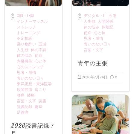
タ
タ
X脚・O脚
デジタル・IT
五感
グ:
グ:
インナーマッスル
人生観
人間関係
ストレッチ
体の悩み
体験記
トレーニング
使命
心と体
不定愁訴
思考・感情
乗り物酔い
五感
悔いのない日々
人生観
体の不調
言葉・文字
体の悩み
使命
内臓機能
心と体
青年の主張
心のストレッチ
思考・感情
2026年7月26日
0
悔いのない日々
東洋思想・東洋医学
股関節痛
肩こり
腰痛
膝痛
言葉・文字
読書
読書記録
趣味
足首痛
2026読書記録７
月