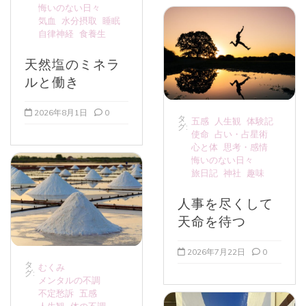
悔いのない日々
気血
水分摂取
睡眠
自律神経
食養生
天然塩のミネラ
ルと働き
2026年8月1日
0
タ
五感
人生観
体験記
グ:
使命
占い・占星術
心と体
思考・感情
悔いのない日々
旅日記
神社
趣味
人事を尽くして
天命を待つ
2026年7月22日
0
タ
むくみ
グ:
メンタルの不調
不定愁訴
五感