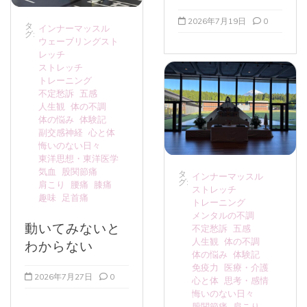
2026年7月19日
0
タ
インナーマッスル
グ:
ウェーブリングスト
レッチ
ストレッチ
トレーニング
不定愁訴
五感
人生観
体の不調
体の悩み
体験記
副交感神経
心と体
悔いのない日々
東洋思想・東洋医学
気血
股関節痛
タ
インナーマッスル
グ:
肩こり
腰痛
膝痛
ストレッチ
趣味
足首痛
トレーニング
メンタルの不調
動いてみないと
不定愁訴
五感
人生観
体の不調
わからない
体の悩み
体験記
免疫力
医療・介護
2026年7月27日
0
心と体
思考・感情
悔いのない日々
股関節痛
肩こり