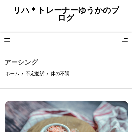
コ
ン
リハ＊トレーナーゆうかのブ
テ
ン
ログ
ツ
へ
ス
キ
ッ
プ
アーシング
ホーム
不定愁訴
体の不調