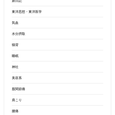
旅日記
東洋思想・東洋医学
気血
水分摂取
猫背
睡眠
神社
美容系
股関節痛
肩こり
腰痛