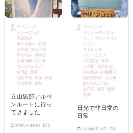
タ
タ
アーシング
アーシング
グ:
グ:
トレーニング
インナーマッスル
不定愁訴
ウェーブリングスト
乗り物酔い
五感
レッチ
人生観
体の不調
ストレッチ
体の悩み
体験記
トレーニング
内臓機能
心と体
不定愁訴
五感
悔いのない日々
人生観
体の不調
旅日記
睡眠
体の悩み
内臓機能
股関節痛
腰痛
膝痛
副交感神経
心と体
自律神経
趣味
悔いのない日々
旅日記
猫背
膝痛
趣味
立山黒部アルペ
ンルートに行っ
日光で非日常の
てきました
日常
2026年7月19日
0
2026年6月15日
0