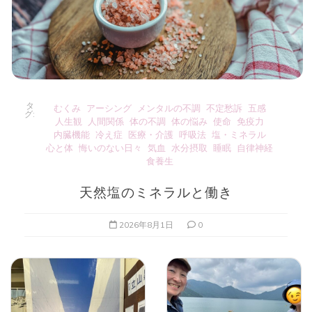
タ
むくみ
アーシング
メンタルの不調
不定愁訴
五感
グ:
人生観
人間関係
体の不調
体の悩み
使命
免疫力
内臓機能
冷え症
医療・介護
呼吸法
塩・ミネラル
心と体
悔いのない日々
気血
水分摂取
睡眠
自律神経
食養生
天然塩のミネラルと働き
2026年8月1日
0