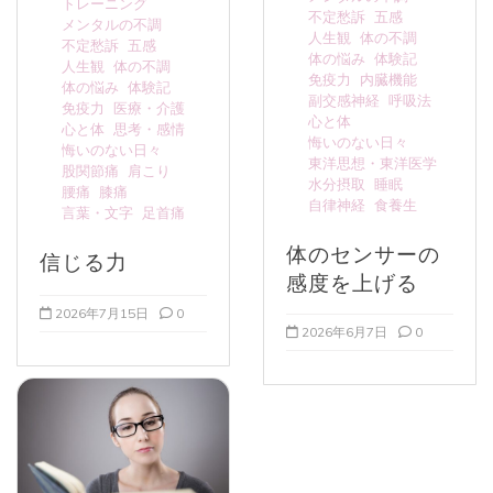
トレーニング
不定愁訴
五感
メンタルの不調
人生観
体の不調
不定愁訴
五感
体の悩み
体験記
人生観
体の不調
免疫力
内臓機能
体の悩み
体験記
副交感神経
呼吸法
免疫力
医療・介護
心と体
心と体
思考・感情
悔いのない日々
悔いのない日々
東洋思想・東洋医学
股関節痛
肩こり
水分摂取
睡眠
腰痛
膝痛
自律神経
食養生
言葉・文字
足首痛
体のセンサーの
信じる力
感度を上げる
2026年7月15日
0
2026年6月7日
0