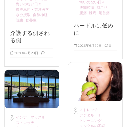
悔いのない日々
悔いのない日々
股関節痛
肩こり
東洋思想・東洋医学
腰痛
膝痛
足首痛
水分摂取
自律神経
読書
食養生
ハードルは低め
介護する側され
に
る側
2026年6月20日
0
2026年7月23日
0
タ
ストレッチ
グ:
デジタル・IT
タ
インナーマッスル
グ:
トレーニング
ストレッチ
メンタルの不調