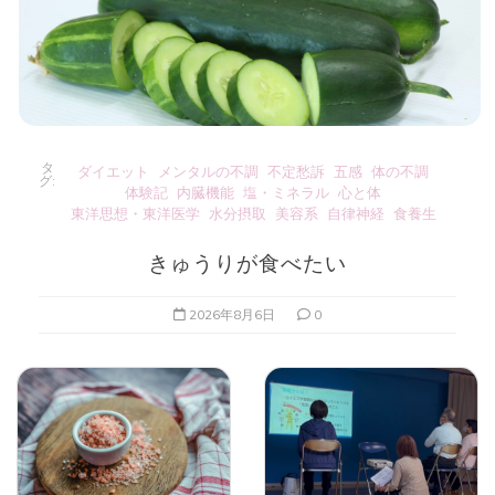
タ
ダイエット
メンタルの不調
不定愁訴
五感
体の不調
グ:
体験記
内臓機能
塩・ミネラル
心と体
東洋思想・東洋医学
水分摂取
美容系
自律神経
食養生
きゅうりが食べたい
2026年8月6日
0