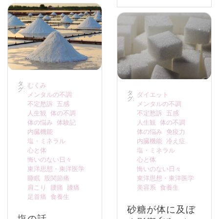
タ
むくみ
グ:
タ
メンタルの不調
ダイエット
グ:
不定愁訴
五感
メンタルの不調
人生観
体の不調
不定愁訴
五感
体の悩み
体験記
人生観
体の不調
内臓機能
体の悩み
免疫力
塩・ミネラル
内臓機能
冷え症
心と体
塩・ミネラル
悔いのない日々
心と体
東洋思想・東洋医学
悔いのない日々
睡眠
股関節痛
東洋思想・東洋医学
肩こり
腰痛
膝痛
美容系
食養生
足首痛
食養生
砂糖が体に及ぼ
塩の話