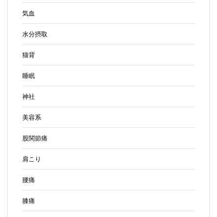
気血
水分摂取
猫背
睡眠
神社
美容系
股関節痛
肩こり
腰痛
膝痛