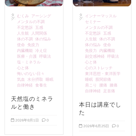
タ
タ
むくみ
アーシング
インナーマッスル
グ:
グ:
メンタルの不調
セミナー
不定愁訴
五感
メンタルの不調
人生観
人間関係
不定愁訴
五感
体の不調
体の悩み
人生観
体の不調
使命
免疫力
体の悩み
使命
内臓機能
冷え症
免疫力
内臓機能
医療・介護
呼吸法
副交感神経
呼吸法
塩・ミネラル
心と体
心と体
心のストレッチ
悔いのない日々
東洋思想・東洋医学
気血
水分摂取
睡眠
睡眠
股関節痛
自律神経
食養生
肩こり
腰痛
膝痛
自律神経
足首痛
天然塩のミネラ
本日は講座でし
ルと働き
た
2026年8月1日
0
2026年6月25日
0