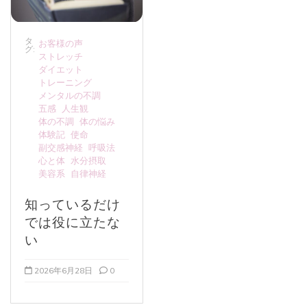
タ
お客様の声
グ:
ストレッチ
ダイエット
トレーニング
メンタルの不調
五感
人生観
体の不調
体の悩み
体験記
使命
副交感神経
呼吸法
心と体
水分摂取
美容系
自律神経
知っているだけ
では役に立たな
い
2026年6月28日
0