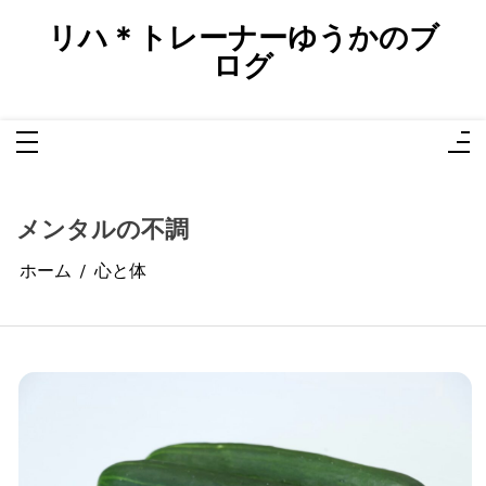
コ
ン
リハ＊トレーナーゆうかのブ
テ
ン
ログ
ツ
へ
ス
キ
ッ
プ
メンタルの不調
ホーム
心と体