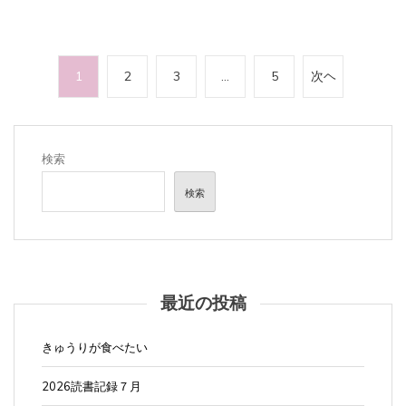
投
1
2
3
…
5
次ヘ
稿
の
ペ
検索
ー
検索
ジ
送
り
最近の投稿
きゅうりが食べたい
2026読書記録７月