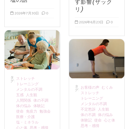
す影響(ザック
リ)
2026年7月30日
0
2026年6月23日
0
タ
ストレッチ
グ:
トレーニング
タ
お客様の声
むくみ
メンタルの不調
グ:
ストレッチ
五感
人生観
トレーニング
人間関係
体の不調
メンタルの不調
体の悩み
体験記
不定愁訴
人生観
使命
免疫力
勉強会
体の不調
体の悩み
医療・介護
体験記
使命
心と体
塩・ミネラル
思考・感情
心と体
思考・感情