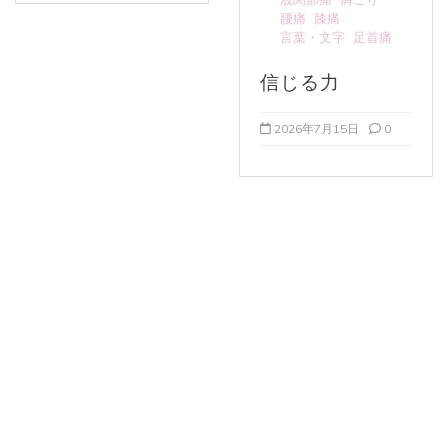
腰痛
膝痛
言葉・文字
足首痛
信じる力
2026年7月15日
0