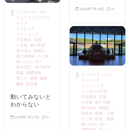
2026年7月19日
0
タ
インナーマッスル
グ:
ウェーブリングスト
レッチ
ストレッチ
トレーニング
不定愁訴
五感
人生観
体の不調
体の悩み
体験記
副交感神経
心と体
悔いのない日々
東洋思想・東洋医学
気血
股関節痛
タ
インナーマッスル
グ:
肩こり
腰痛
膝痛
ストレッチ
趣味
足首痛
トレーニング
メンタルの不調
動いてみないと
不定愁訴
五感
人生観
体の不調
わからない
体の悩み
体験記
免疫力
医療・介護
2026年7月27日
0
心と体
思考・感情
悔いのない日々
股関節痛
肩こり