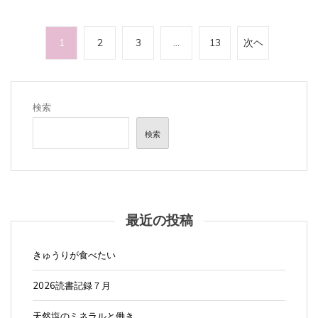
投
1
2
3
…
13
次ヘ
稿
の
ペ
検索
ー
検索
ジ
送
り
最近の投稿
きゅうりが食べたい
2026読書記録７月
天然塩のミネラルと働き