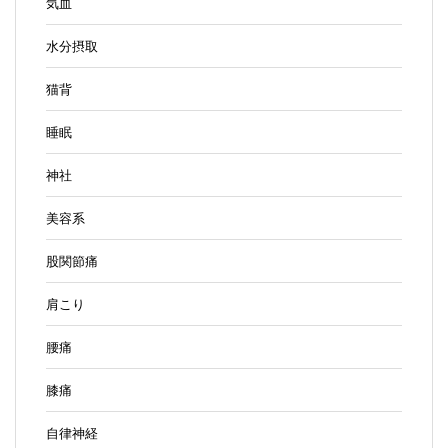
気血
水分摂取
猫背
睡眠
神社
美容系
股関節痛
肩こり
腰痛
膝痛
自律神経