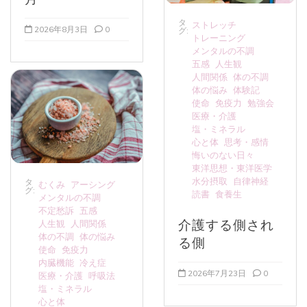
タ
ストレッチ
2026年8月3日
0
グ:
トレーニング
メンタルの不調
五感
人生観
人間関係
体の不調
体の悩み
体験記
使命
免疫力
勉強会
医療・介護
塩・ミネラル
心と体
思考・感情
悔いのない日々
東洋思想・東洋医学
水分摂取
自律神経
タ
むくみ
アーシング
グ:
読書
食養生
メンタルの不調
不定愁訴
五感
介護する側され
人生観
人間関係
体の不調
体の悩み
る側
使命
免疫力
内臓機能
冷え症
2026年7月23日
0
医療・介護
呼吸法
塩・ミネラル
心と体