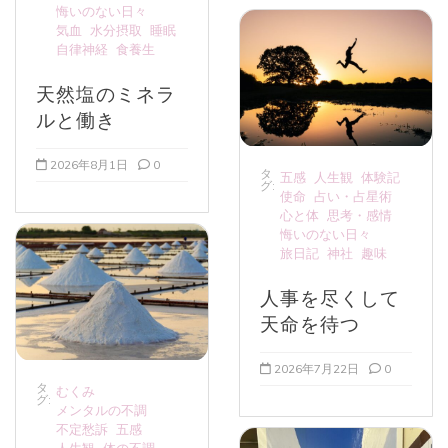
悔いのない日々
気血
水分摂取
睡眠
自律神経
食養生
天然塩のミネラ
ルと働き
2026年8月1日
0
タ
五感
人生観
体験記
グ:
使命
占い・占星術
心と体
思考・感情
悔いのない日々
旅日記
神社
趣味
人事を尽くして
天命を待つ
2026年7月22日
0
タ
むくみ
グ:
メンタルの不調
不定愁訴
五感