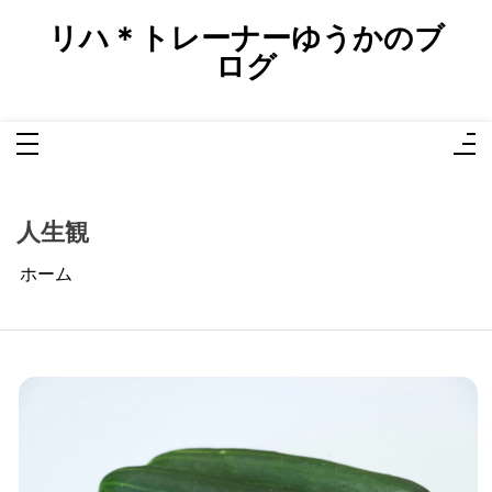
コ
ン
リハ＊トレーナーゆうかのブ
テ
ン
ログ
ツ
へ
ス
キ
ッ
プ
人生観
ホーム