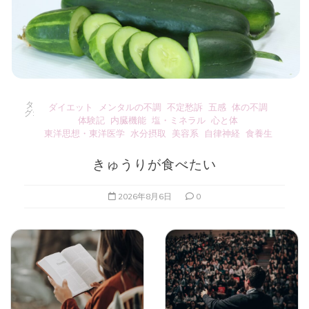
タ
ダイエット
メンタルの不調
不定愁訴
五感
体の不調
グ:
体験記
内臓機能
塩・ミネラル
心と体
東洋思想・東洋医学
水分摂取
美容系
自律神経
食養生
きゅうりが食べたい
2026年8月6日
0