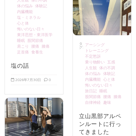
人生観
体の不調
体の悩み
体験記
内臓機能
塩・ミネラル
心と体
悔いのない日々
東洋思想・東洋医学
睡眠
股関節痛
タ
アーシング
肩こり
腰痛
膝痛
グ:
トレーニング
足首痛
食養生
不定愁訴
乗り物酔い
五感
塩の話
人生観
体の不調
体の悩み
体験記
内臓機能
心と体
2026年7月30日
0
悔いのない日々
旅日記
睡眠
股関節痛
腰痛
膝痛
自律神経
趣味
立山黒部アルペ
ンルートに行っ
てきました