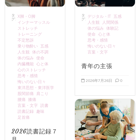
タ
タ
X脚・O脚
デジタル・IT
五感
グ:
グ:
インナーマッスル
人生観
人間関係
ストレッチ
体の悩み
体験記
トレーニング
使命
心と体
不定愁訴
思考・感情
乗り物酔い
五感
悔いのない日々
人生観
体の不調
言葉・文字
体の悩み
使命
内臓機能
心と体
青年の主張
心のストレッチ
思考・感情
2026年7月26日
0
悔いのない日々
東洋思想・東洋医学
股関節痛
肩こり
腰痛
膝痛
言葉・文字
読書
読書記録
趣味
足首痛
2026読書記録７
月